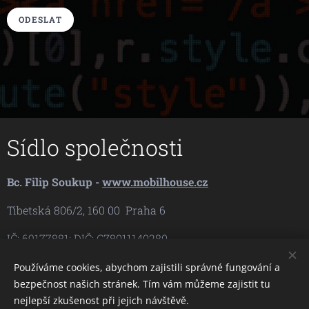
ODESLAT
Sídlo společnosti
Bc. Filip Soukup -
www.mobilhouse.cz
Tibetská 806/2, 160 00 Praha 6
IČ: 69177881; DIČ: CZ8011140280
Bankovní spojení: 444007/5500
Používáme cookies, abychom zajistili správné fungování a
bezpečnost našich stránek. Tím vám můžeme zajistit tu
E-mail:
Telefon:
+420 608 444 007
info@mobilhouse.cz
nejlepší zkušenost při jejich návštěvě.